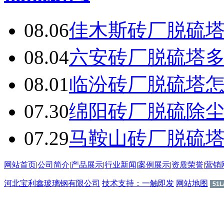
08.06
佳木斯砖厂脱硫
08.04
六安砖厂脱硫塔
08.01
临汾砖厂脱硫塔
07.30
绵阳砖厂脱硫除
07.29
马鞍山砖厂脱硫
网站首页
|
公司简介
|
产品展示
|
行业新闻
|
案例展示
|
资质荣誉
|
营销
河北宝利鑫玻璃钢有限公司
技术支持：一触即发
网站地图
51L