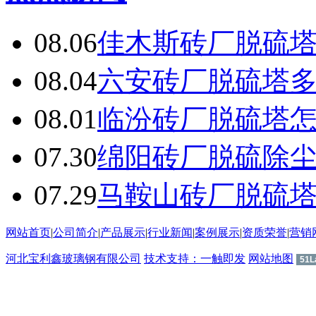
08.06
佳木斯砖厂脱硫
08.04
六安砖厂脱硫塔
08.01
临汾砖厂脱硫塔
07.30
绵阳砖厂脱硫除
07.29
马鞍山砖厂脱硫
网站首页
|
公司简介
|
产品展示
|
行业新闻
|
案例展示
|
资质荣誉
|
营销
河北宝利鑫玻璃钢有限公司
技术支持：一触即发
网站地图
51L